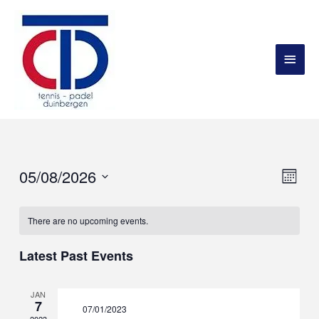
Vie
05/08/2026
Eve
Month
Vie
Navi
Select
Nav
date.
There are no upcoming events.
Latest Past Events
JAN
7
07/01/2023