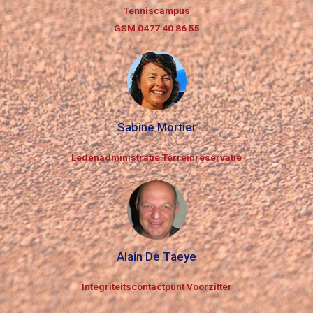
Tenniscampus
GSM 0477 40 86 55
Sabine Mortier
Ledenadministratie Terreinreservatie
Alain De Taeye
Integriteitscontactpunt Voorzitter