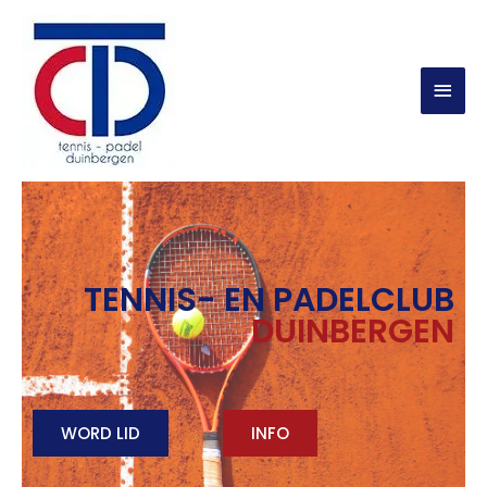
TENNIS- EN PADELCLUB
DUINBERGEN
WORD LID
INFO