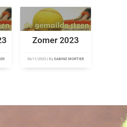
23
Zomer 2023
Me
IER
06/11/2023
|
By
SABINE MORTIER
07/08/2023