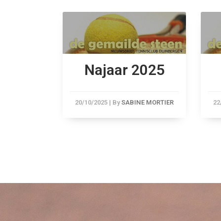
 2022
Najaar 2025
NE MORTIER
20/10/2025
|
By
SABINE MORTIER
22